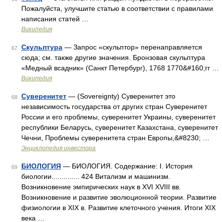
Пожалуйста, улучшите статью в соответствии с правилами
написания статей …
Википедия
Скульптура
— Запрос «скульптор» перенаправляется
67
сюда; см. также другие значения. Бронзовая скульптура
«Медный всадник» (Санкт Петербург), 1768 1770&#160;гг …
Википедия
Суверенитет
— (Sovereignty) Суверенитет это
68
независимость государства от других стран Суверенитет
России и его проблемы, суверенитет Украины, суверенитет
республики Беларусь, суверенитет Казахстана, суверенитет
Чечни, Проблемы суверенитета стран Европы,&#8230; …
Энциклопедия инвестора
БИОЛОГИЯ
— БИОЛОГИЯ. Содержание: I. История
69
биологии.............. 424 Витализм и машинизм.
Возникновение эмпирических наук в XVI XVIII вв.
Возникновение и развитие эволюционной теории. Развитие
физиологии в XIX в. Развитие клеточного учения. Итоги XIX
века …