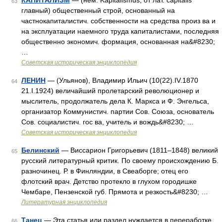
КАПИТАЛИЗМ
— (нем. Kapitalismus, от лат. capitalis
63
главный) общественный строй, основанный на
частнокапиталистич. собственности на средства произ ва и
на эксплуатации наемного труда капиталистами, последняя
общественно экономич. формация, основанная на&#8230;
…
Советская историческая энциклопедия
ЛЕНИН
— (Ульянов), Владимир Ильич (10(22).IV.1870
64
21.I.1924) величайший пролетарский революционер и
мыслитель, продолжатель дела К. Маркса и Ф. Энгельса,
организатор Коммунистич. партии Сов. Союза, основатель
Сов. социалистич. гос ва, учитель и вождь&#8230; …
Советская историческая энциклопедия
Белинский
— Виссарион Григорьевич (1811–1848) великий
65
русский литературный критик. По своему происхождению Б.
разночинец. Р. в Финляндии, в Свеаборге; отец его
флотский врач. Детство протекло в глухом городишке
Чембаре, Пензенской губ. Прямота и резкость&#8230; …
Литературная энциклопедия
Танец
— Эта статья или раздел нуждается в переработке.
66