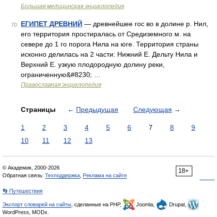
Большая медицинская энциклопедия
ЕГИПЕТ ДРЕВНИЙ
— древнейшее гос во в долине р. Нил,
70
его территория простиралась от Средиземного м. на
севере до 1 го порога Нила на юге. Территория страны
исконно делилась на 2 части: Нижний Е. Дельту Нила и
Верхний Е. узкую плодородную долину реки,
ограниченную&#8230; …
Православная энциклопедия
Страницы
←
Предыдущая
Следующая
→
1
2
3
4
5
6
7
8
9
10
11
12
13
© Академик, 2000-2026
18+
Обратная связь:
Техподдержка
,
Реклама на сайте
👣 Путешествия
Экспорт словарей на сайты
, сделанные на PHP,
Joomla,
Drupal,
WordPress, MODx.